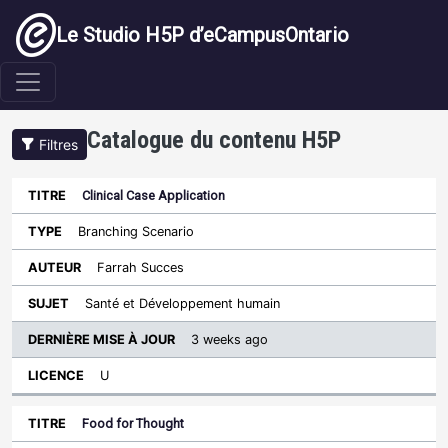
Aller au contenu principal
Le Studio H5P d’eCampusOntario
Catalogue du contenu H5P
Filtres
Clinical Case Application
Dernière
mise à
Branching Scenario
Trier par ordre croissant
Titre
Type
Auteur
Sujet
jour
Licence
Farrah Succes
Santé et Développement humain
3 weeks ago
U
Food for Thought