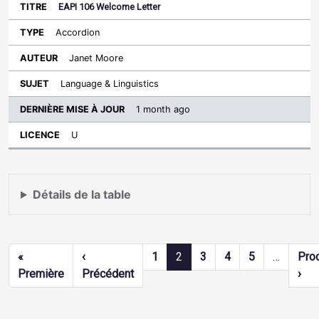
EAPI 106 Welcome Letter
Accordion
Janet Moore
Language & Linguistics
1 month ago
U
Détails de la table
Pagination
«
‹
1
2
3
4
5
…
Pro
Première page
Page précédente
Pag
Première
Précédent
›