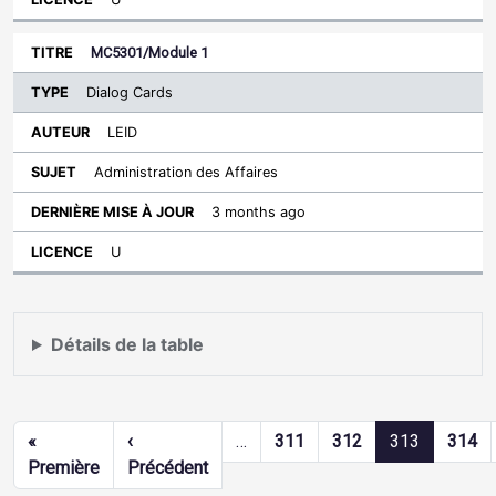
MC5301/Module 1
Dialog Cards
LEID
Administration des Affaires
3 months ago
U
Détails de la table
Pagination
«
‹
…
311
312
313
314
Première page
Page précédente
Première
Précédent