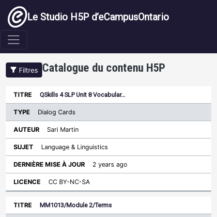
Aller au contenu principal
Le Studio H5P d’eCampusOntario
Catalogue du contenu H5P
Filtres
QSkills 4 SLP Unit 8 Vocabular…
Dernière
Type
mise à
Dialog Cards
Trier par ordre croissant
Titre
Auteur
Sujet
jour
Licence
Sari Martin
Language & Linguistics
2 years ago
CC BY-NC-SA
MM1013/Module 2/Terms