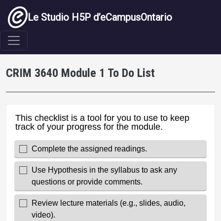
Aller au contenu principal
Le Studio H5P d’eCampusOntario
CRIM 3640 Module 1 To Do List