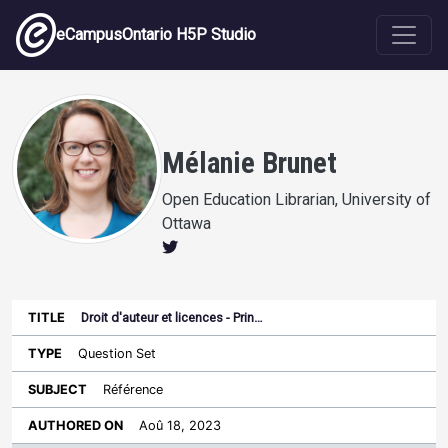
Skip to main content
eCampusOntario H5P Studio
Mélanie Brunet
Open Education Librarian, University of
Ottawa
Droit d'auteur et licences - Prin…
Last
Authored
Updated
Question Set
Sort ascending
Title
Type
Subject
on
License
WI
Référence
Aoû 18, 2023