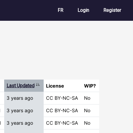
User account m
FR
Login
Register
Sort ascending
Last Updated
License
WIP?
3 years ago
CC BY-NC-SA
No
1
3 years ago
CC BY-NC-SA
No
1
3 years ago
CC BY-NC-SA
No