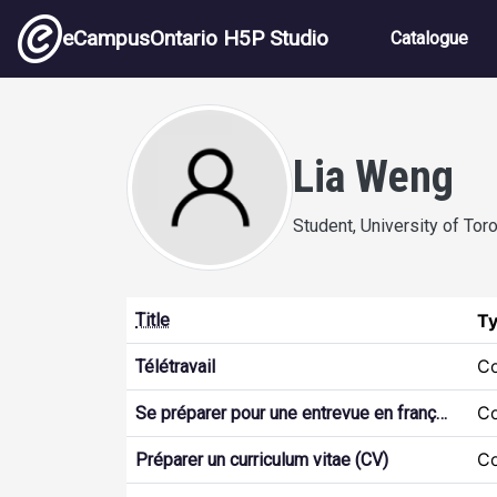
Skip to main content
Main nav
eCampusOntario H5P Studio
Catalogue
Lia Weng
Student, University of Tor
Title
T
Co
Télétravail
Co
Se préparer pour une entrevue en franç…
Co
Préparer un curriculum vitae (CV)