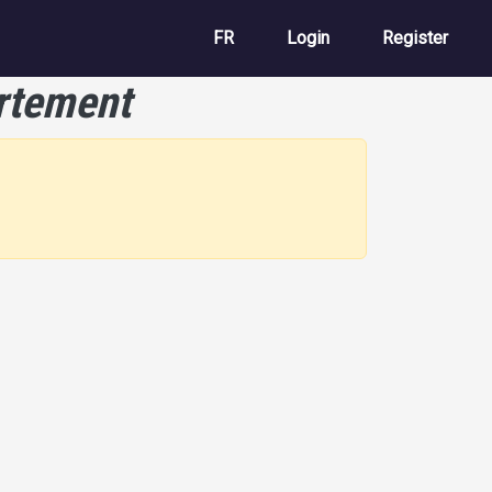
User account m
FR
Login
Register
rtement