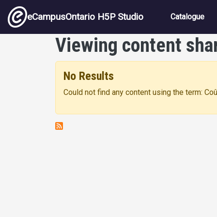
Skip to main content
Main nav
eCampusOntario H5P Studio
Catalogue
Viewing content sha
No Results
Could not find any content using the term: C