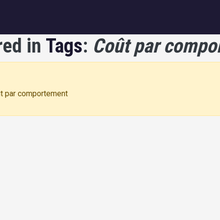
igation
red in
Tags
:
Coût par compo
oût par comportement