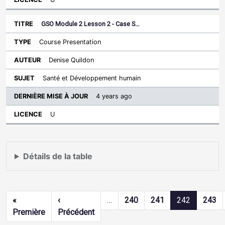
GSO Module 2 Lesson 2 - Case S…
Course Presentation
Denise Quildon
Santé et Développement humain
4 years ago
U
Détails de la table
Pagination
«
‹
…
240
241
242
243
Première page
Page précédente
Première
Précédent