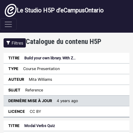
Aller au contenu principal
Le Studio H5P d’eCampusOntario
Catalogue du contenu H5P
Filtres
Build your own library. With Z…
Dernière
mise à
Course Presentation
Trier par ordre croissant
Titre
Type
Auteur
Sujet
jour
Licence
Mita Williams
Reference
4 years ago
CC BY
Modal Verbs Quiz