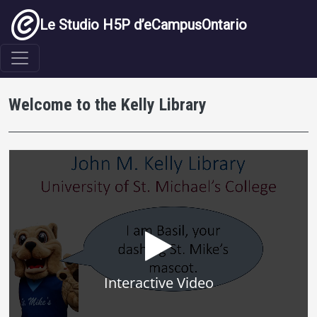
Aller au contenu principal
Le Studio H5P d’eCampusOntario
Welcome to the Kelly Library