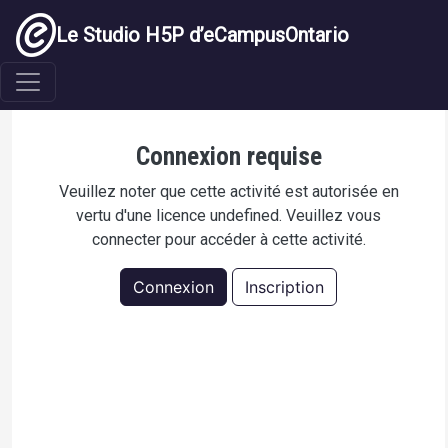
Aller au contenu principal
Le Studio H5P d’eCampusOntario
Academic Honesty Discussion
Connexion requise
Veuillez noter que cette activité est autorisée en
vertu d'une licence undefined. Veuillez vous
connecter pour accéder à cette activité.
Connexion
Inscription