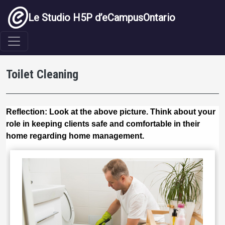
Aller au contenu principal
Le Studio H5P d’eCampusOntario
Toilet Cleaning