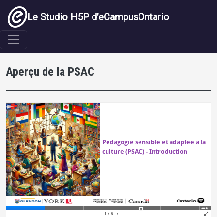
Aller au contenu principal
Le Studio H5P d’eCampusOntario
Aperçu de la PSAC