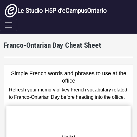
Aller au contenu principal
Le Studio H5P d’eCampusOntario
Franco-Ontarian Day Cheat Sheet