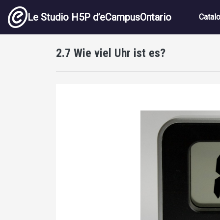
Aller au contenu principal
Navig
Le Studio H5P d’eCampusOntario
Catal
2.7 Wie viel Uhr ist es?