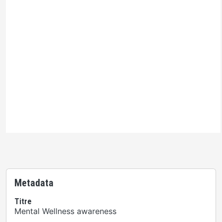
Licence Ontario Commons
Veuillez prendre note de ce qui suit : Cette activité H5P
est soumise à une
Ontario Commons License
. ar
conséquent, seuls les utilisateurs autorisés peuvent
utiliser cette œuvre selon les modalités énoncées en
vertu de la licence.
Metadata
Titre
Mental Wellness awareness