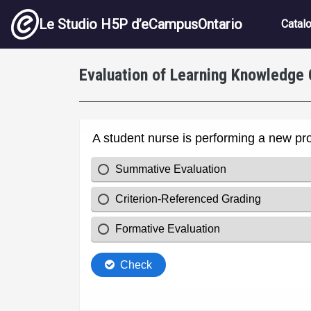
Aller au contenu principal
Navig
Le Studio H5P d’eCampusOntario
Catal
Evaluation of Learning Knowledge