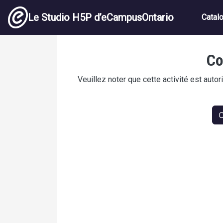
Aller au contenu principal
Navig
Le Studio H5P d’eCampusOntario
Catal
L21. 1 -(으)ㄴ/는/(으)ㄹ 모양이다: E
Co
Veuillez noter que cette activité est auto
C