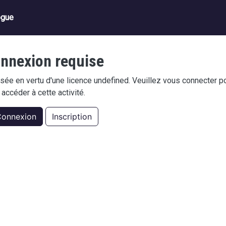
ation principale
ogue
xpressing conjecture
nnexion requise
risée en vertu d'une licence undefined. Veuillez vous connecter p
accéder à cette activité.
onnexion
Inscription