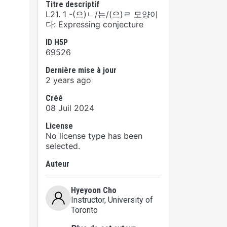
Titre descriptif
L21. 1 -(으)ㄴ/는/(으)ㄹ 모양이
다: Expressing conjecture
ID H5P
69526
Dernière mise à jour
2 years ago
Créé
08 Juil 2024
License
No license type has been
selected.
Auteur
Hyeyoon Cho
Instructor
, University of
Toronto