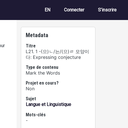
Menu du compte de 
EN
Connecter
S’inscrire
Metadata
our
Titre
L21. 1 -(으)ㄴ/는/(으)ㄹ 모양이
다: Expressing conjecture
Type de contenu
Mark the Words
Projet en cours?
Non
Sujet
Langue et Linguistique
Mots-clés
-