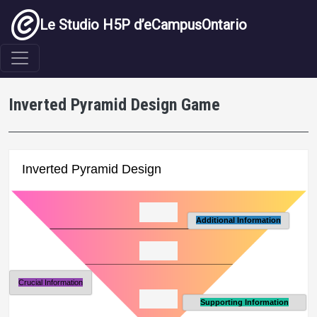
Aller au contenu principal
Le Studio H5P d’eCampusOntario
Inverted Pyramid Design Game