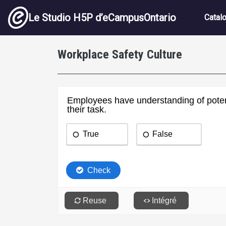
Aller au contenu principal
Navig
Le Studio H5P d’eCampusOntario
Catal
Workplace Safety Culture