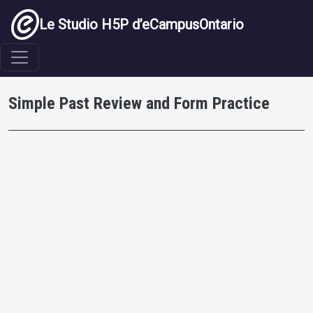
Aller au contenu principal
Le Studio H5P d’eCampusOntario
Simple Past Review and Form Practice