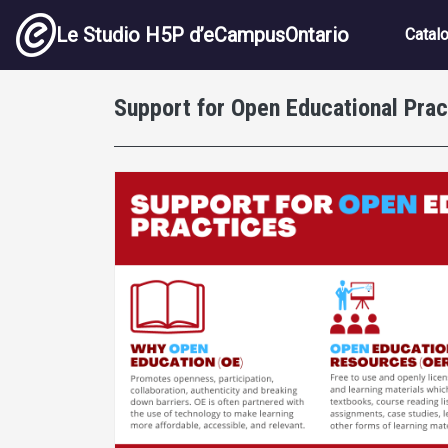
Aller au contenu principal
Navig
Le Studio H5P d’eCampusOntario
Catal
Support for Open Educational Prac