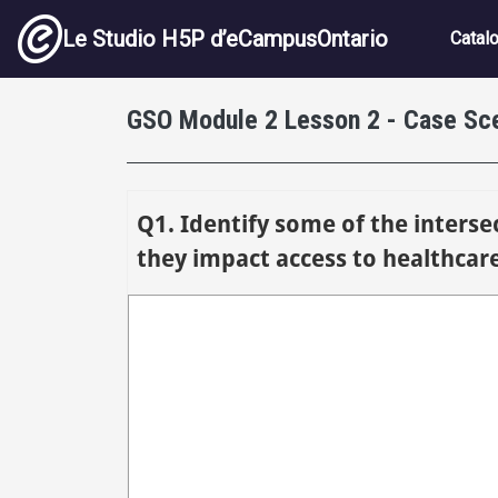
Aller au contenu principal
Navig
Le Studio H5P d’eCampusOntario
Catal
GSO Module 2 Lesson 2 - Case Sce