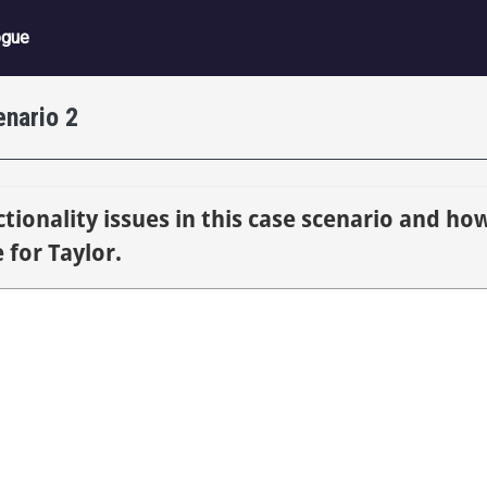
ation principale
ogue
nario 2