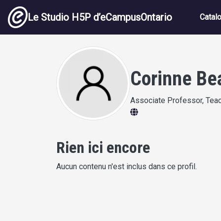
Aller au contenu principal
Navig
Le Studio H5P d’eCampusOntario
Catal
Corinne Be
Associate Professor, Teac
Rien ici encore
Aucun contenu n'est inclus dans ce profil.