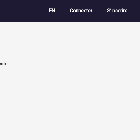
Menu du compte de 
EN
Connecter
S’inscrire
onto