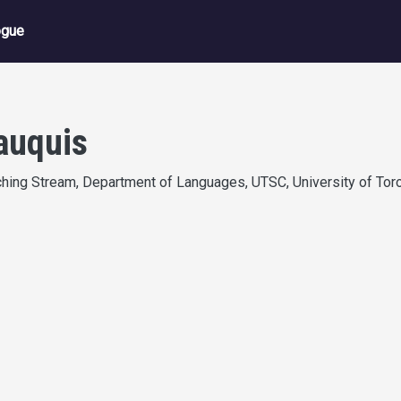
ation principale
ogue
auquis
hing Stream, Department of Languages, UTSC, University of Tor